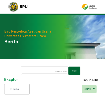
BPU
Biro Pengelola Aset dan Usaha
Universitas Sumatera Utara
Berita
Cari
Eksplor
Tahun Rilis
Berita
2023