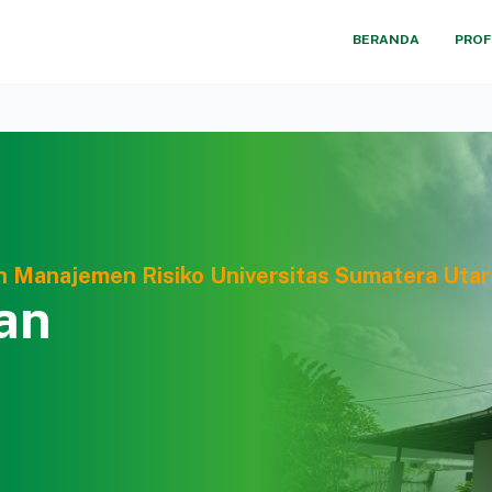
BERANDA
PROF
an Manajemen Risiko Universitas Sumatera Utar
an