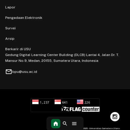
Lapor
Pengadaan Elektronik
Survei
Arsip
Berkarir di USU
Gedung Digital Learning Center Building (DLCB) Lantai 4, Jalan Dr. T.
Mansur No.9, Medan, 20155, Sumatera Utara, Indonesia
mail
bpu@usu.ac.id
Hak Cipta 2026 - Universitas Sumatera Utara