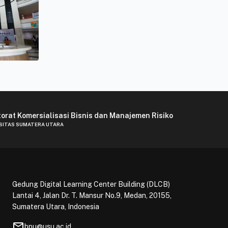
torat Komersialisasi Bisnis dan Manajemen Risiko
SITAS SUMATERA UTARA
Gedung Digital Learning Center Building (DLCB)
Lantai 4, Jalan Dr. T. Mansur No.9, Medan, 20155,
Sumatera Utara, Indonesia
mail
bpu@usu.ac.id