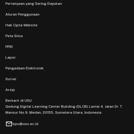
Pertanyaan yang Sering Diajukan
Aturan Penggunaan
Hak Cipta Website
Peta Situs
PPID
Lapor
Pengadaan Elektronik
Survei
Arsip
Berkarir di USU
Gedung Digital Learning Center Building (DLCB) Lantai 4, Jalan Dr. T.
Mansur No.9, Medan, 20155, Sumatera Utara, Indonesia
mail
bpu@usu.ac.id