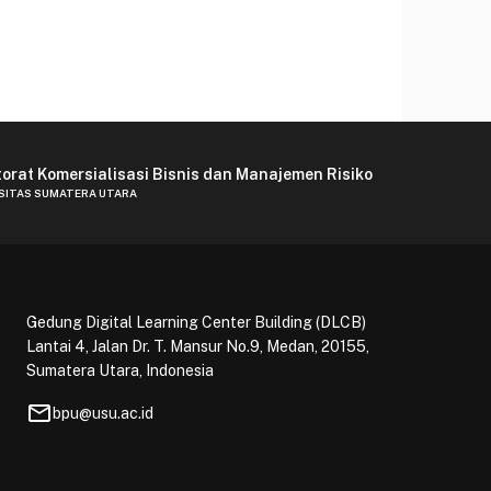
torat Komersialisasi Bisnis dan Manajemen Risiko
SITAS SUMATERA UTARA
Gedung Digital Learning Center Building (DLCB)
Lantai 4, Jalan Dr. T. Mansur No.9, Medan, 20155,
Sumatera Utara, Indonesia
mail
bpu@usu.ac.id