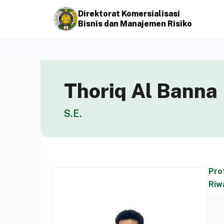
Direktorat Komersialisasi
Bisnis dan Manajemen Risiko
Thoriq Al Banna
S.E.
Prof
Riw