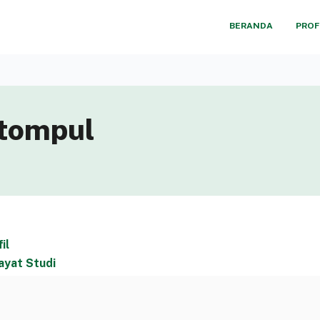
BERANDA
PROF
itompul
il
ayat Studi