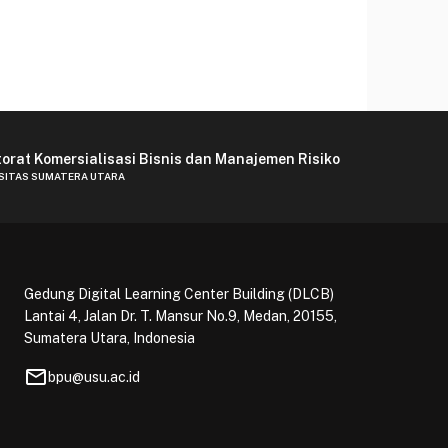
torat Komersialisasi Bisnis dan Manajemen Risiko
SITAS SUMATERA UTARA
Gedung Digital Learning Center Building (DLCB)
Lantai 4, Jalan Dr. T. Mansur No.9, Medan, 20155,
Sumatera Utara, Indonesia
mail
bpu@usu.ac.id